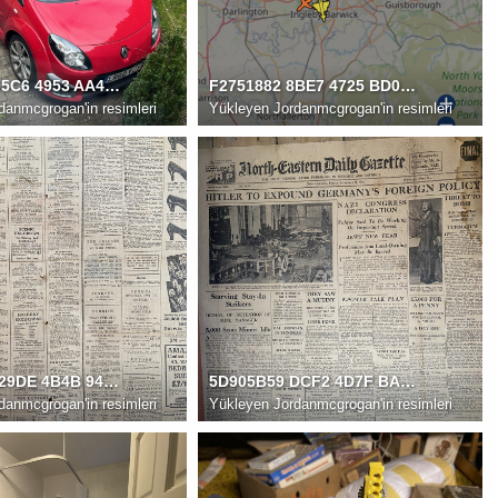
63E3D939 95C6 4953 AA4C 6BB265D5D2A7
F2751882 8BE7 4725 BD0F C1AA0C67AE2B
danmcgrogan'in resimleri
Yükleyen
Jordanmcgrogan'in resimleri
3DBC098C 29DE 4B4B 9487 78CBE663AB30
5D905B59 DCF2 4D7F BA3F 185D64B22136
danmcgrogan'in resimleri
Yükleyen
Jordanmcgrogan'in resimleri