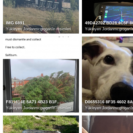
IMG 6891
Yükleyen
Jordanmcgrogan'in resimleri
Yükleyen
Jordanmcgrogan'in
F811814E 5A71 4B23 B1FE CEB322EB907C
Yükleyen
Jordanmcgrogan'in resimleri
Yükleyen
Jordanmcgrogan'in