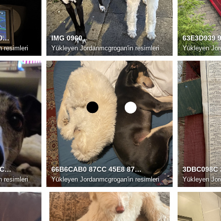
49DA2702 BD28 4C5F 80AE 3DDEEB259168
IMG 0960
 resimleri
Yükleyen
Jordanmcgrogan'in resimleri
Yükleyen
Jor
D0655316 8F35 4602 8ACC E026960EB470
66B6CAB0 87CC 45E8 87B4 66BB12C50C29
 resimleri
Yükleyen
Jordanmcgrogan'in resimleri
Yükleyen
Jor