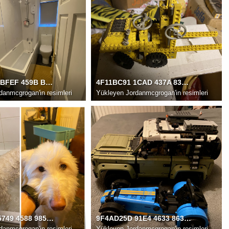
0A4ACAD8 BFEF 459B B559 E752FCD86FD4
4F11BC91 1CAD 437A 83F8 6F43C2E283B3
danmcgrogan'in resimleri
Yükleyen
Jordanmcgrogan'in resimleri
F0D5D543 5749 4588 9851 44048B480039
9F4AD25D 91E4 4633 863D 794356CF16D6
danmcgrogan'in resimleri
Yükleyen
Jordanmcgrogan'in resimleri