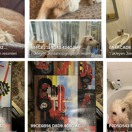
3D6B9402 05C7 4A32 B02E 07369B661F41
484CB211 8143 434C BFF6 C45588824137
 resimleri
Yükleyen
Jordanmcgrogan'in resimleri
Yükleyen
Jor
B3C5FDC0 D685 4B88 AD2B 0A632209E8D8
99CE6B56 D8D9 408C AC73 F91567B5EE46
 resimleri
Yükleyen
Jordanmcgrogan'in resimleri
Yükleyen
Jor