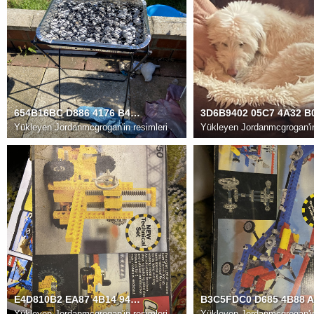
654B16BC D886 4176 B4B5 2D4841F3A1EC
Yükleyen
Jordanmcgrogan'in resimleri
Yükleyen
Jordanmcgrogan'in
E4D810B2 EA87 4B14 94A2 6B016B486715
Yükleyen
Jordanmcgrogan'in resimleri
Yükleyen
Jordanmcgrogan'in