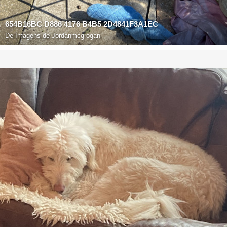
654B16BC D886 4176 B4B5 2D4841F3A1EC
De
Imagens de Jordanmcgrogan