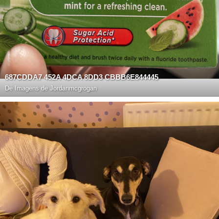
687CDDA7 452A 4DCA 8DD3 CBBB6E844445
De
Imagens de Jordanmcgrogan