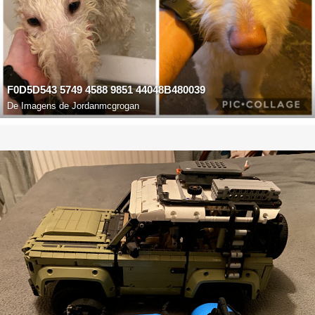
F0D5D543 5749 4588 9851 44048B480039
De
Imagens de Jordanmcgrogan