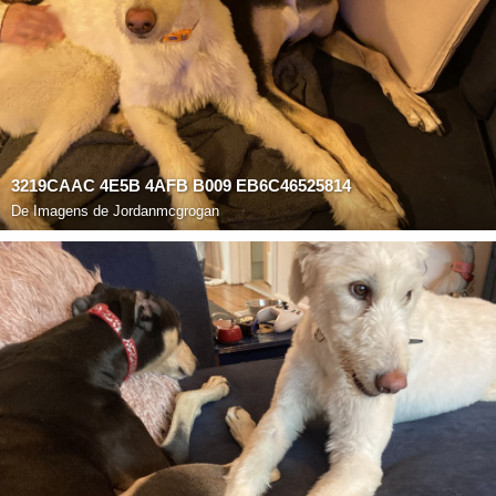
3219CAAC 4E5B 4AFB B009 EB6C46525814
De
Imagens de Jordanmcgrogan