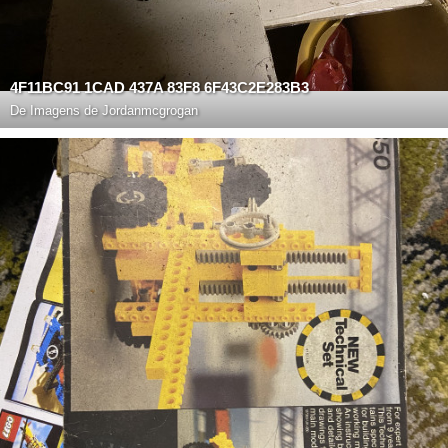
4F11BC91 1CAD 437A 83F8 6F43C2E283B3
De
Imagens de Jordanmcgrogan