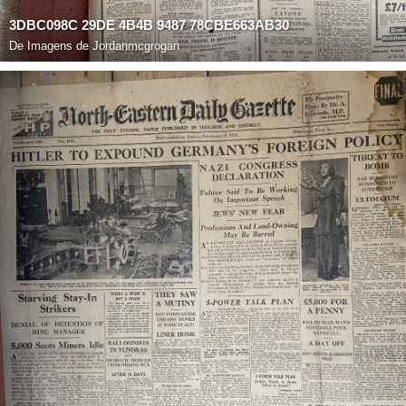
3DBC098C 29DE 4B4B 9487 78CBE663AB30
De
Imagens de Jordanmcgrogan