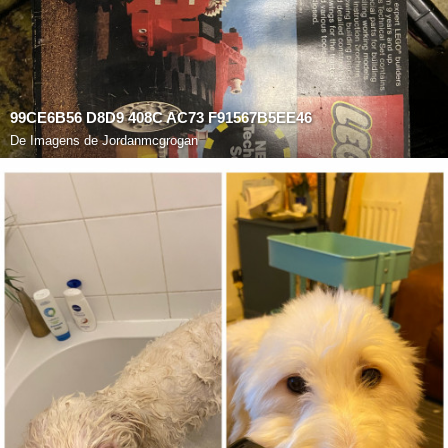
99CE6B56 D8D9 408C AC73 F91567B5EE46
De
Imagens de Jordanmcgrogan