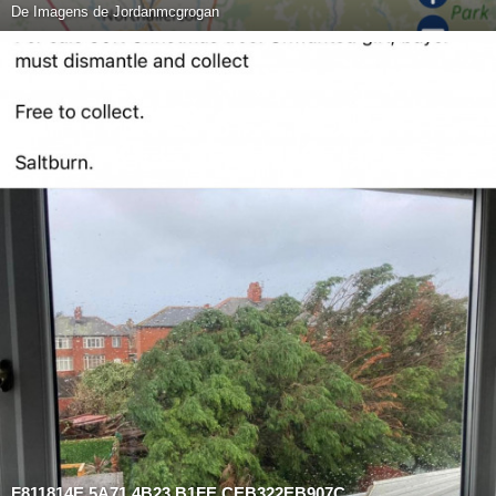
De
Imagens de Jordanmcgrogan
F811814E 5A71 4B23 B1FE CEB322EB907C