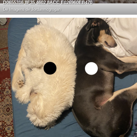
D0655316 8F35 4602 8ACC E026960EB470
De
Imagens de Jordanmcgrogan