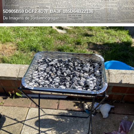
5D905B59 DCF2 4D7F BA3F 185D64B22136
De
Imagens de Jordanmcgrogan