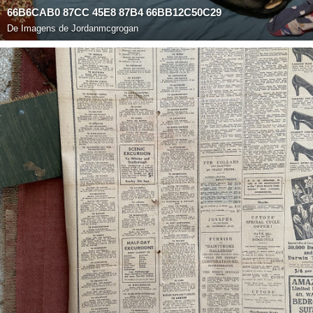
66B6CAB0 87CC 45E8 87B4 66BB12C50C29
De
Imagens de Jordanmcgrogan