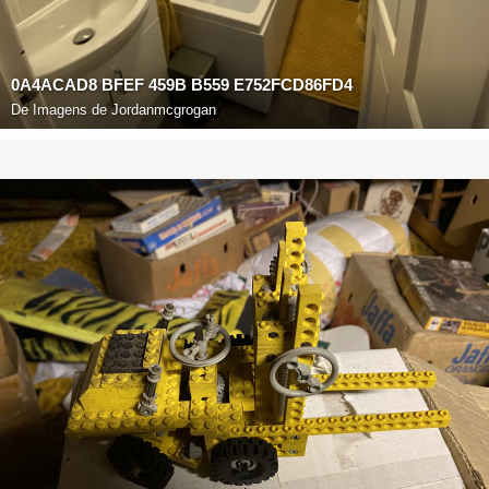
0A4ACAD8 BFEF 459B B559 E752FCD86FD4
De
Imagens de Jordanmcgrogan