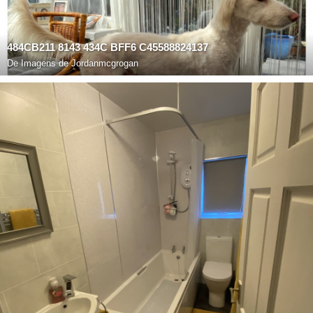
484CB211 8143 434C BFF6 C45588824137
De
Imagens de Jordanmcgrogan