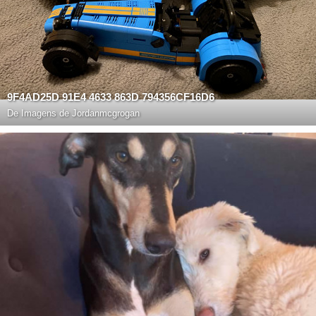
9F4AD25D 91E4 4633 863D 794356CF16D6
De
Imagens de Jordanmcgrogan