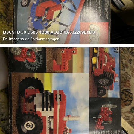
B3C5FDC0 D685 4B88 AD2B 0A632209E8D8
De
Imagens de Jordanmcgrogan