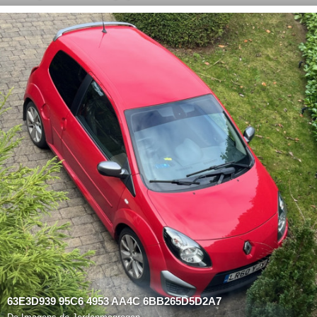
63E3D939 95C6 4953 AA4C 6BB265D5D2A7