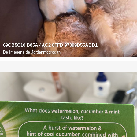
69CB5C10 B85A 4AC2 8FFD 97399D55ABD1
De
Imagens de Jordanmcgrogan