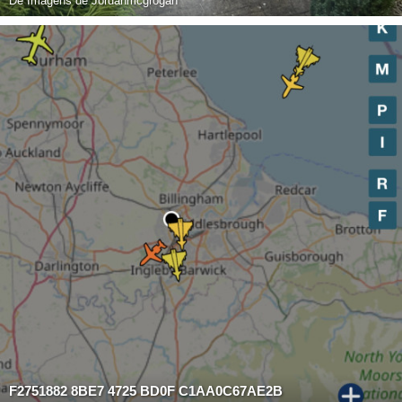
De
Imagens de Jordanmcgrogan
F2751882 8BE7 4725 BD0F C1AA0C67AE2B