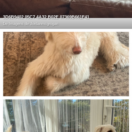
3D6B9402 05C7 4A32 B02E 07369B661F41
De
Imagens de Jordanmcgrogan