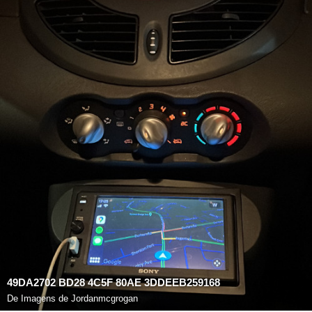
49DA2702 BD28 4C5F 80AE 3DDEEB259168
De
Imagens de Jordanmcgrogan