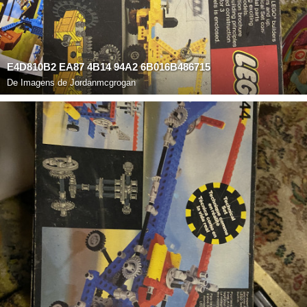
E4D810B2 EA87 4B14 94A2 6B016B486715
De
Imagens de Jordanmcgrogan