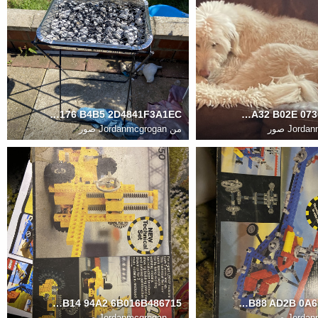
654B16BC D886 4176 B4B5 2D4841F3A1EC
3D6B9402 05C7 4A32 B02E 07369B661F41
Jord صور
من
Jordanmcgrogan صور
E4D810B2 EA87 4B14 94A2 6B016B486715
B3C5FDC0 D685 4B88 AD2B 0A632209E8D8
Jord صور
من
Jordanmcgrogan صور