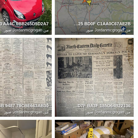
F2751882 8BE7 4725 BD0F C1AA0C67AE2B
من
Jordanmcgrogan صور
من
Jordanmcgrogan صور
5D905B59 DCF2 4D7F BA3F 185D64B22136
من
Jordanmcgrogan صور
من
Jordanmcgrogan صور