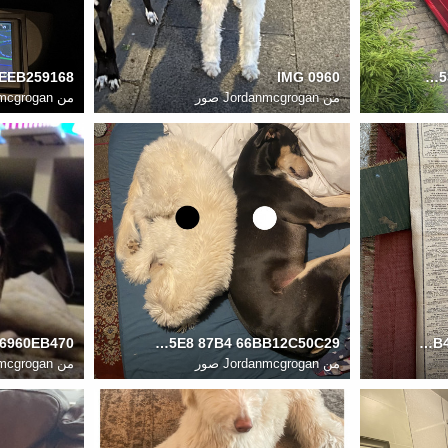
IMG 0960
63E3D939 95C6 4953 AA4C 6BB265D5D2A7
من
Jordanmcgrogan صور
من
anmcgrogan
66B6CAB0 87CC 45E8 87B4 66BB12C50C29
3DBC098C 29DE 4B4B 9487 78CBE663AB30
من
Jordanmcgrogan صور
من
anmcgrogan