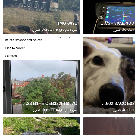
IMG 6891
49DA2702 BD28 4C5F 80AE 3DDEEB259168
Jord صور
من
Jordanmcgrogan صور
F811814E 5A71 4B23 B1FE CEB322EB907C
D0655316 8F35 4602 8ACC E026960EB470
Jord صور
من
Jordanmcgrogan صور