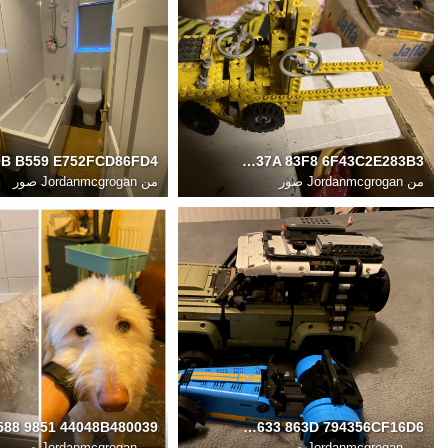
4F11BC91 1CAD 437A 83F8 6F43C2E283B3
من
Jordanmcgrogan صور
من
Jordanmcgrogan صور
9F4AD25D 91E4 4633 863D 794356CF16D6
من
Jordanmcgrogan صور
من
Jordanmcgrogan صور