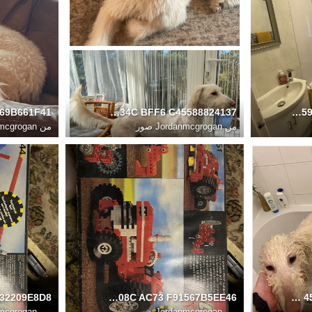
484CB211 8143 434C BFF6 C45588824137
0A4ACAD8 BFEF 459B B559 E752FCD86FD4
من
Jordanmcgrogan صور
من
anmcgrogan
99CE6B56 D8D9 408C AC73 F91567B5EE46
F0D5D543 5749 4588 9851 44048B480039
من
Jordanmcgrogan صور
من
anmcgrogan