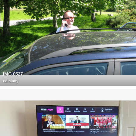
IMG 0527
od
Matty