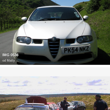
IMG 0536
od
Matty