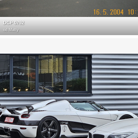
DCP 0792
od
Matty