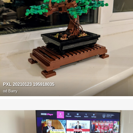
PXL 20210123 195918035
od
Barry