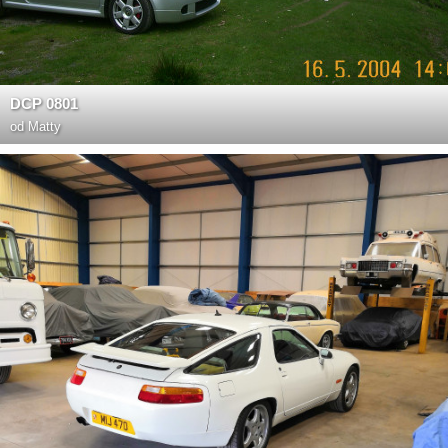
DCP 0801
od
Matty