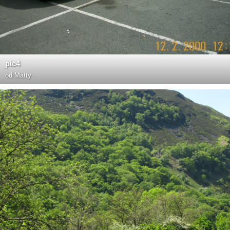
pic4
od
Matty