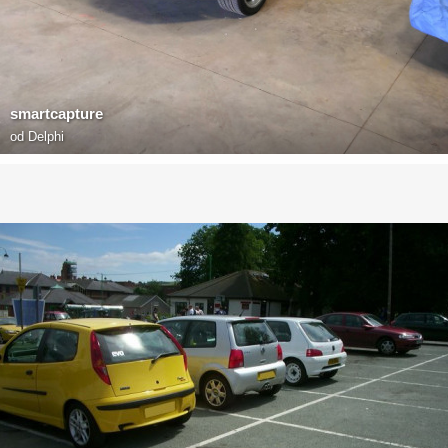
smartcapture
od
Delphi