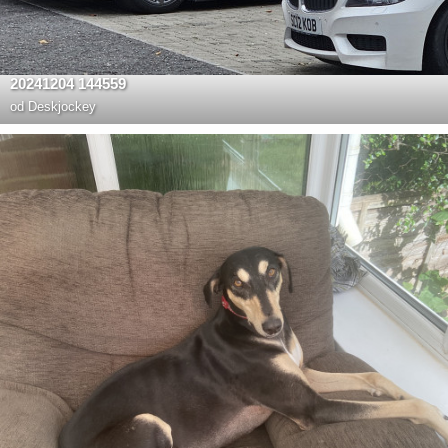
20241204 144559
od
Deskjockey