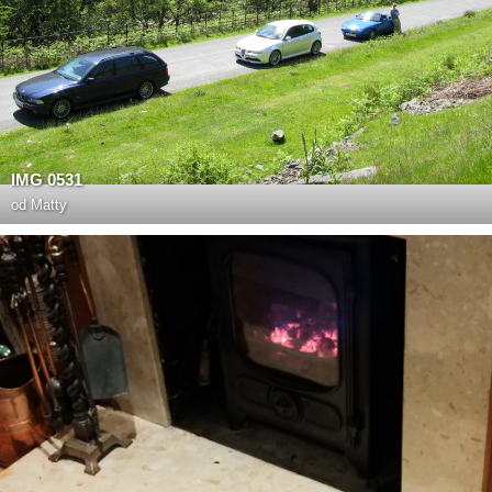
IMG 0531
od
Matty