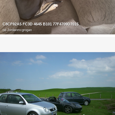
C8CF92A5 FC3D 4645 B101 77F4709D7015
od
Jordanmcgrogan