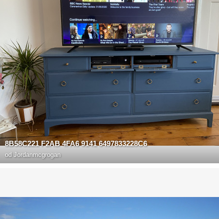
8B58C221 F2AB 4FA6 9141 6497833228C6
od
Jordanmcgrogan