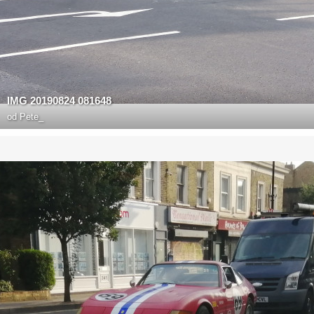
IMG 20190824 081648
od
Pete_