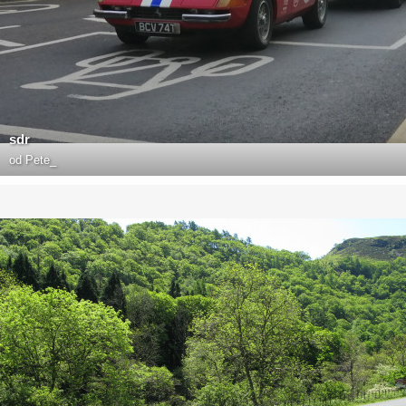
sdr
od
Pete_