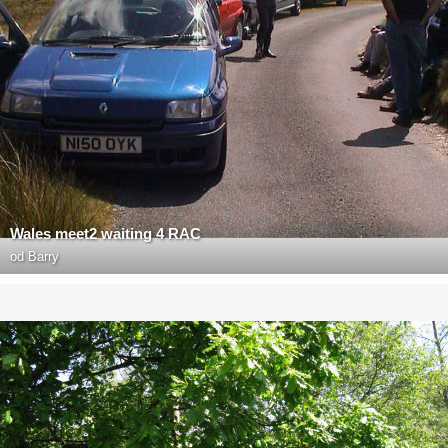
Wales meet2 waiting 4 RAC
od
Barry