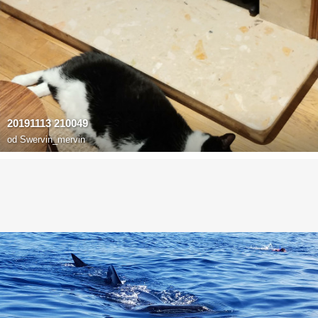
20191113 210049
od
Swervin_mervin