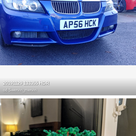
20191129 133355 HDR
od
Swervin_mervin