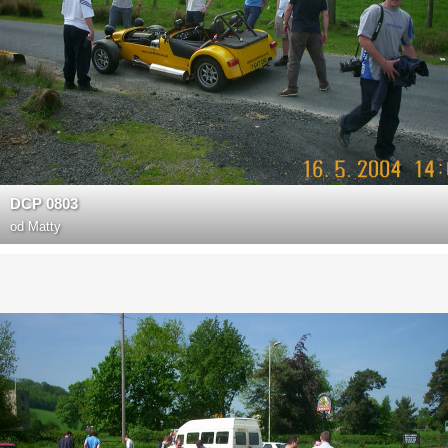
DCP 0803
od
Matty