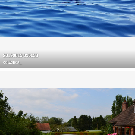
20190815 090833
od
Zonda_