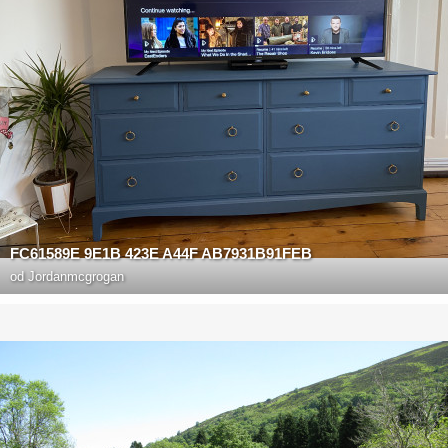
FC61589E 9E1B 423E A44F AB7931B91FEB
od
Jordanmcgrogan