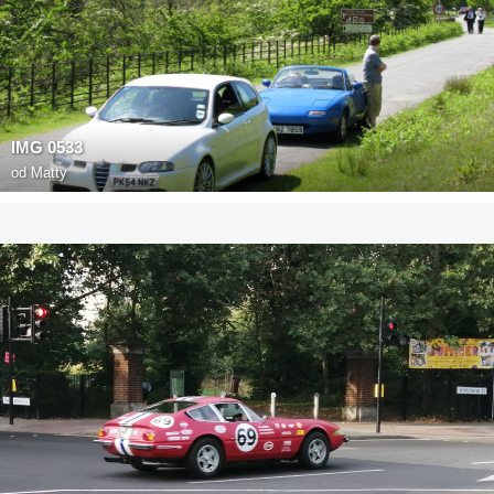
IMG 0533
od
Matty