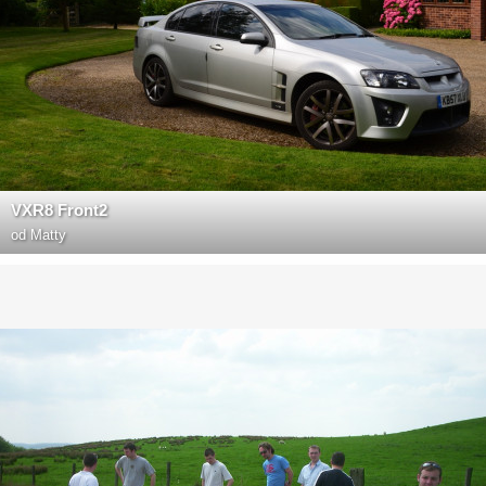
VXR8 Front2
od
Matty