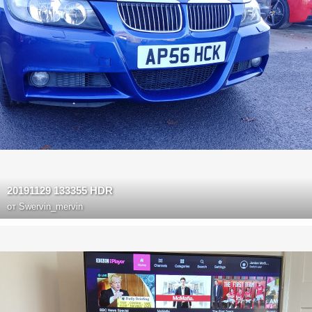
20191129 133355 HDR
от
Swervin_mervin