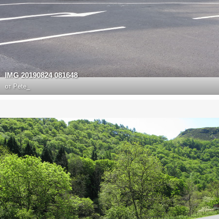
IMG 20190824 081648
от
Pete_