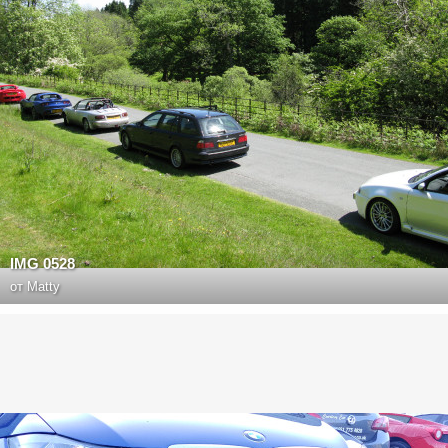
IMG 0528
от
Matty