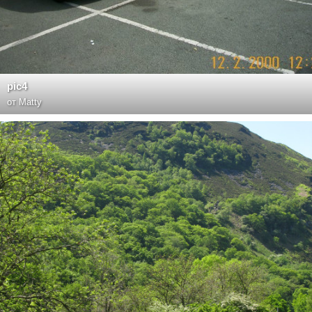
pic4
от
Matty