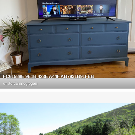
FC61589E 9E1B 423E A44F AB7931B91FEB
от
Jordanmcgrogan