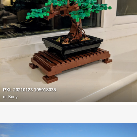
PXL 20210123 195918035
от
Barry