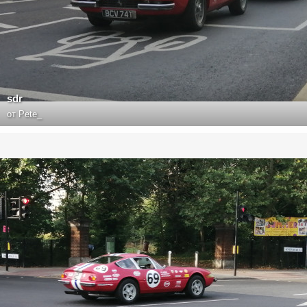
sdr
от
Pete_