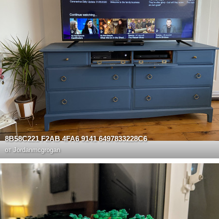
8B58C221 F2AB 4FA6 9141 6497833228C6
от
Jordanmcgrogan