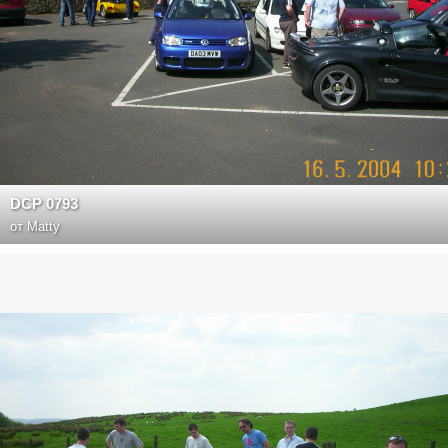
DCP 0793
от
Matty