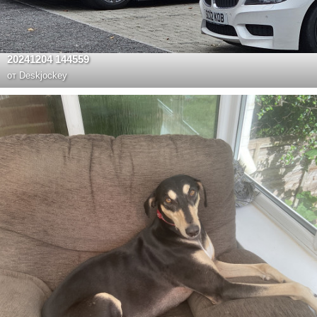
20241204 144559
от
Deskjockey