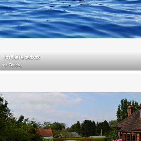
20190815 090833
от
Zonda_