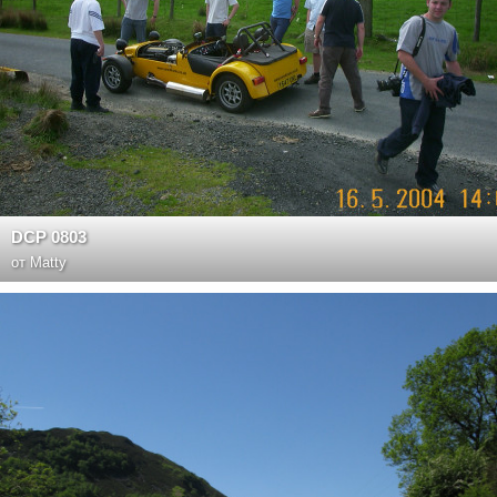
DCP 0803
от
Matty