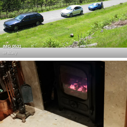
IMG 0531
от
Matty