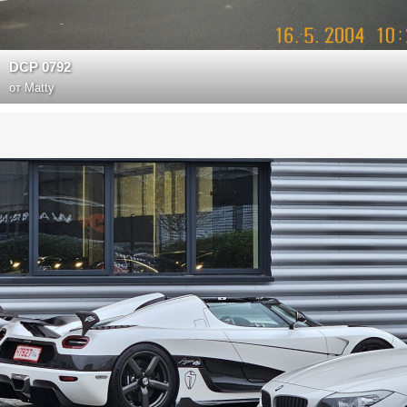
DCP 0792
от
Matty