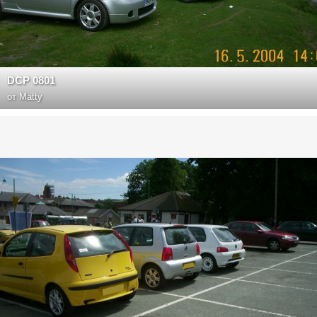
DCP 0801
от
Matty