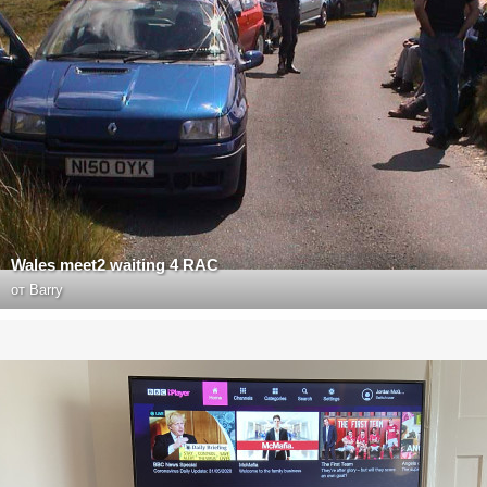
Wales meet2 waiting 4 RAC
от
Barry