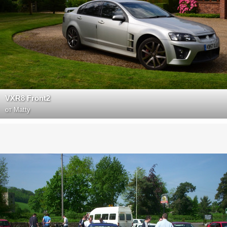
VXR8 Front2
от
Matty