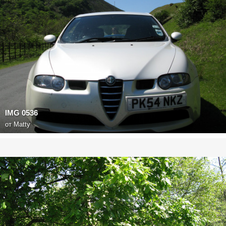
IMG 0536
от
Matty