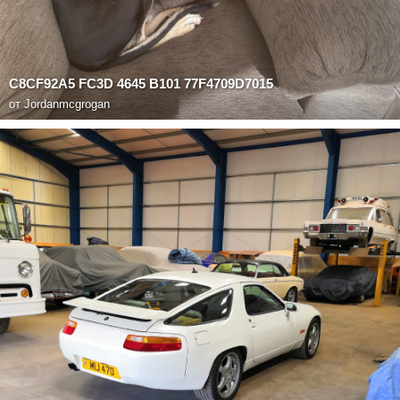
C8CF92A5 FC3D 4645 B101 77F4709D7015
от
Jordanmcgrogan