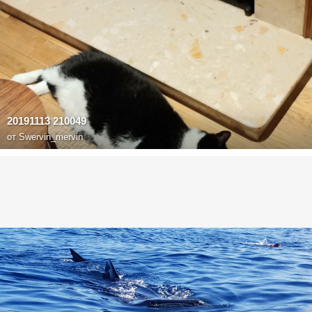
20191113 210049
от
Swervin_mervin