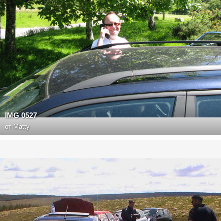
IMG 0527
от
Matty