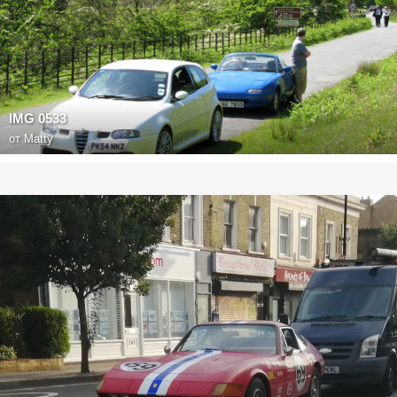
IMG 0533
от
Matty