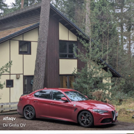
alfaqv
De
Giulia QV