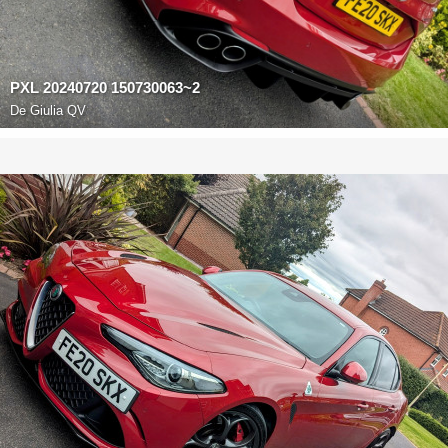
PXL 20240720 150730063~2
De
Giulia QV