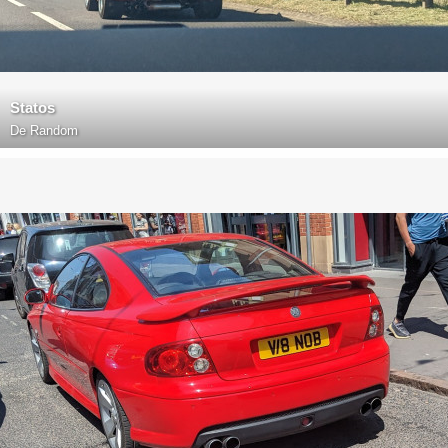
Statos
De
Random