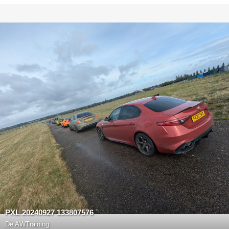
PXL 20240927 133807576
De
AWTraining