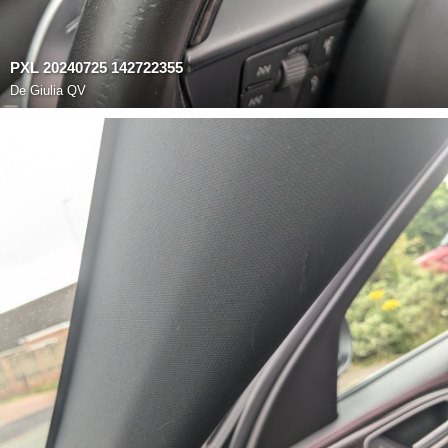
PXL 20240725 142722355
De
Giulia QV