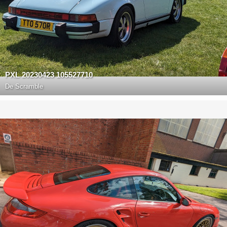
PXL 20230423 105527710
De
Scramble