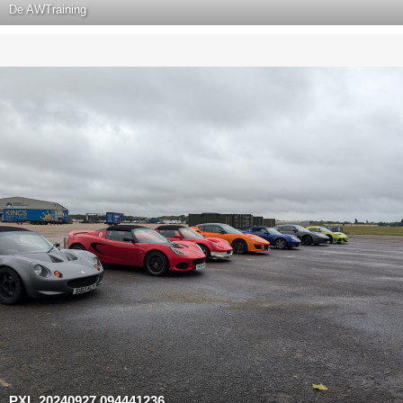
De
AWTraining
PXL 20240927 094441236