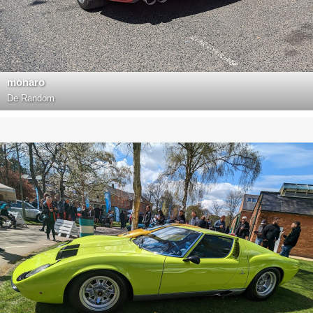
monaro
De
Random