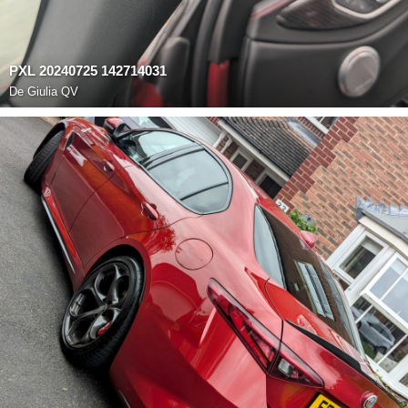
PXL 20240725 142714031
De
Giulia QV