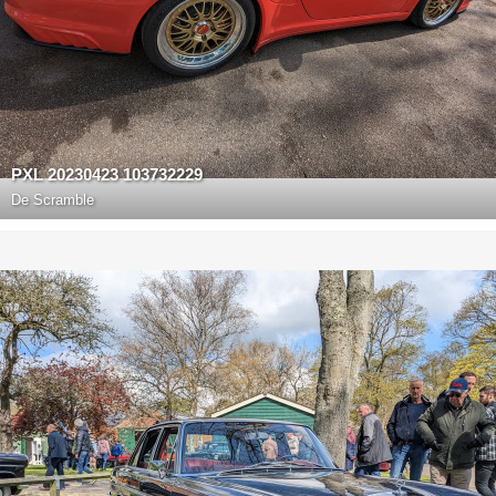
PXL 20230423 103732229
De
Scramble