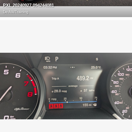
PXL 20240927 094244081
De
AWTraining