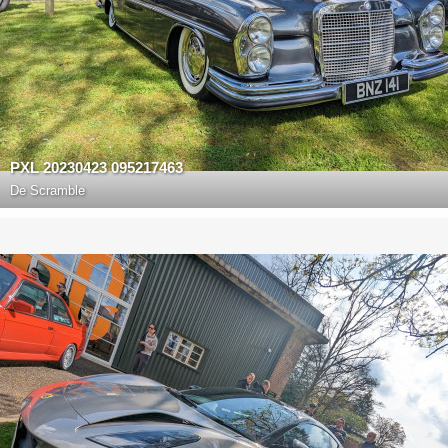
PXL 20230423 095217463
De
Scramble