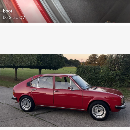
boot
De
Giulia QV