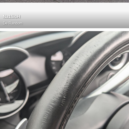
Na1Si0H
De
Random