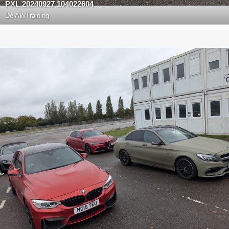
PXL 20240927 104022604
De
AWTraining