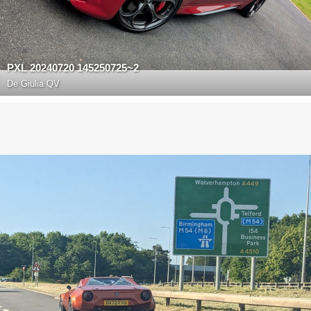
PXL 20240720 145250725~2
De
Giulia QV