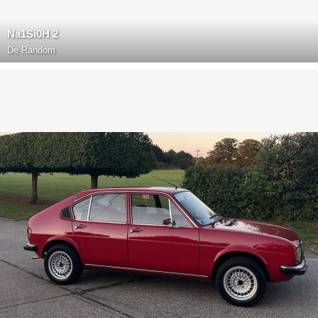
Na1Si0H 2
De
Random