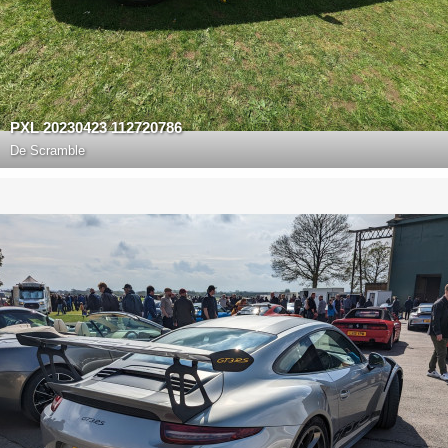
PXL 20230423 112720786
De
Scramble