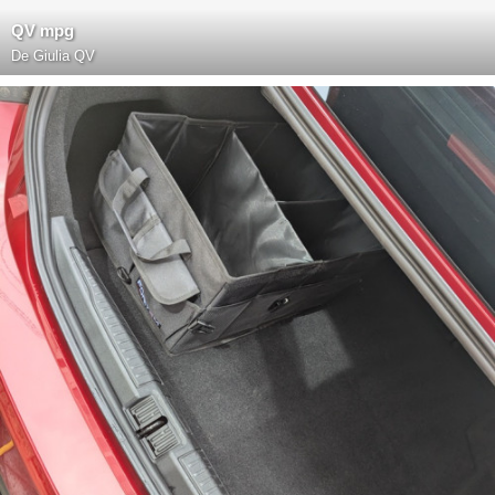
QV mpg
De
Giulia QV