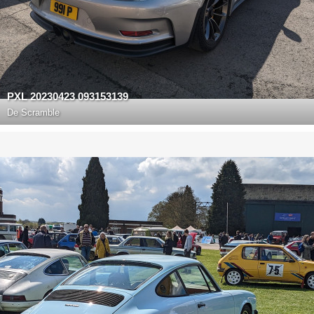
PXL 20230423 093153139
De
Scramble