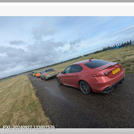
PXL 20240927 133807576