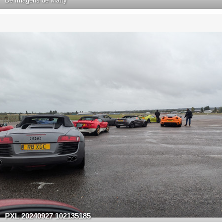
De
Imagens de Matty
PXL 20240927 102135185