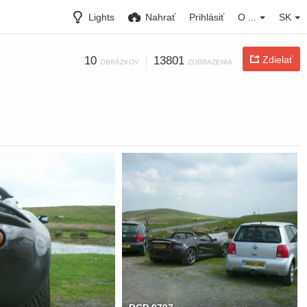
Lights
Nahrať
Prihlásiť
O ...
SK
10
13801
Zdielať
OBRÁZKOV
ZOBRAZENIA