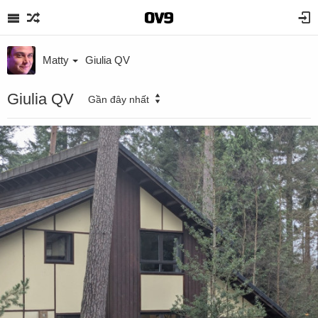
Matty
Giulia QV
Giulia QV
Gần đây nhất