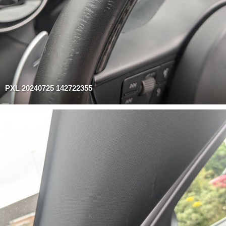
PXL 20240725 142722355