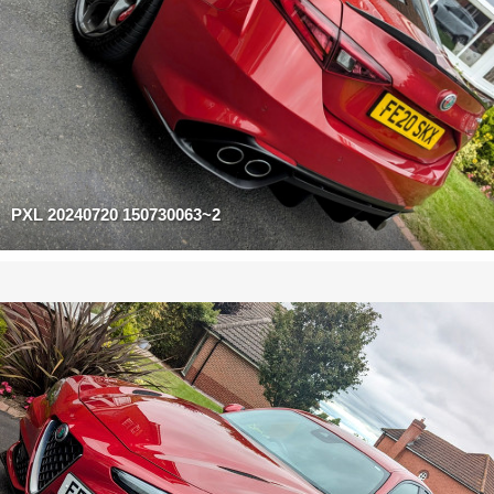
PXL 20240720 150730063~2