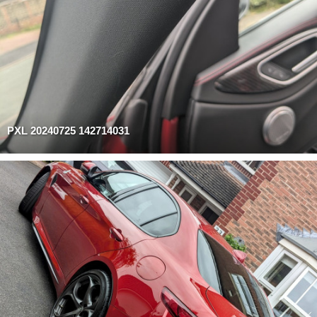
PXL 20240725 142714031