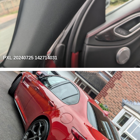
PXL 20240725 142714031