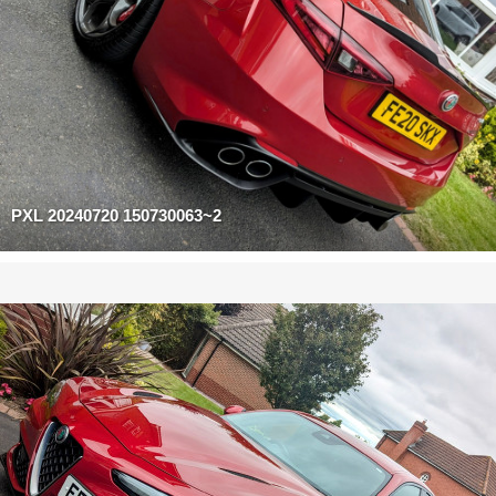
PXL 20240720 150730063~2