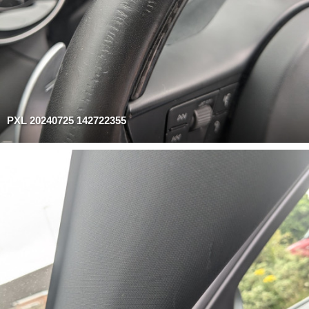
PXL 20240725 142722355