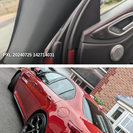
PXL 20240725 142714031