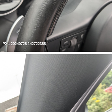
PXL 20240725 142722355