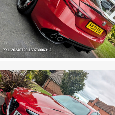
PXL 20240720 150730063~2