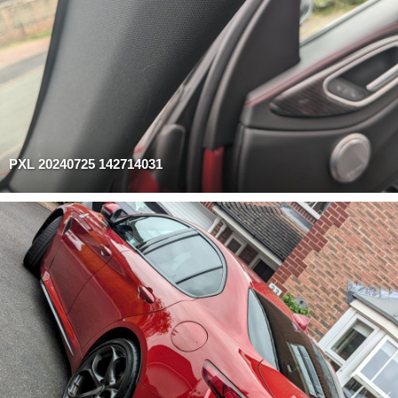
PXL 20240725 142714031