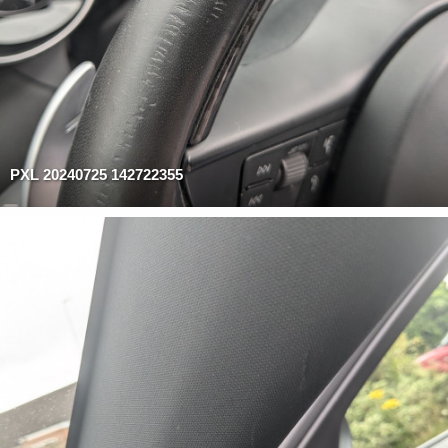
PXL 20240725 142722355