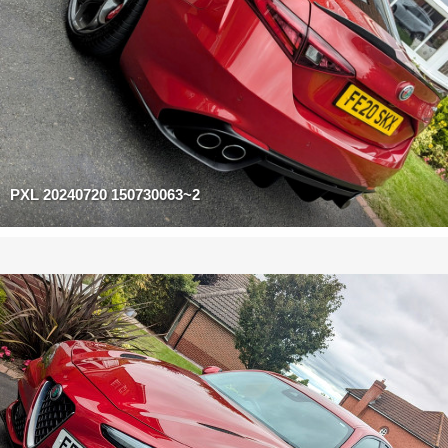
PXL 20240720 150730063~2