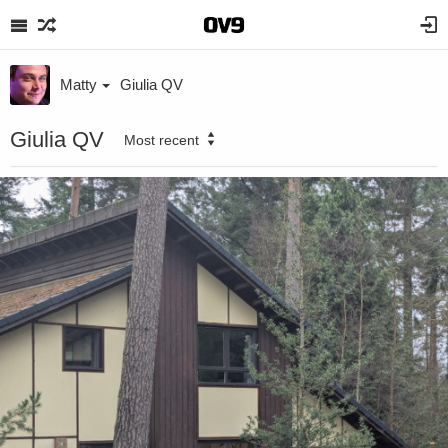
Matty
Giulia QV
Giulia QV
Most recent